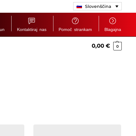
Slovenščina
čun
Kontaktiraj nas
Pomoč strankam
Blagajna
0,00
€
0