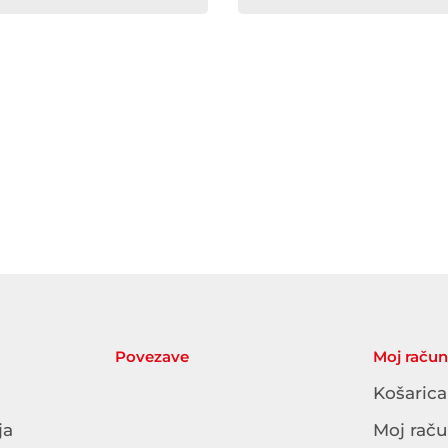
Povezave
Moj račun
Košarica
ja
Moj rač