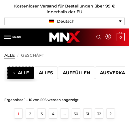
Kostenloser Versand für Bestellungen über
99 €
innerhalb der EU
Deutsch
MENU
0
ALLE
GESCHÄFT
/
ALLE
ALLES
AUFFÜLLEN
AUSVERKAU
Ergebnisse 1 – 16 von 505 werden angezeigt
1
2
3
4
…
30
31
32