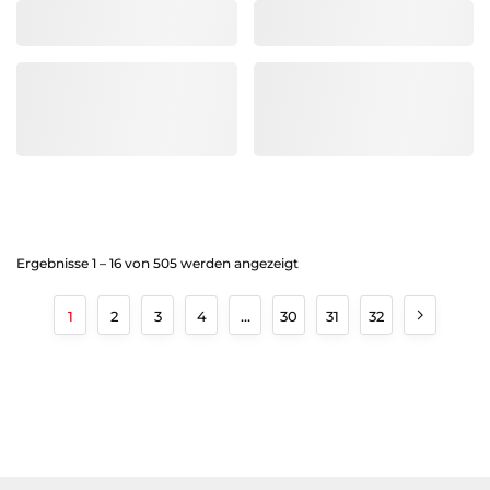
Marke/Kollektion
Marke/Kollektion
,
,
Ergebnisse 1 – 16 von 505 werden angezeigt
1
2
3
4
…
30
31
32