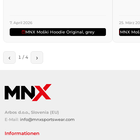
7. April 2026
25. März 2
MNX Moški Hoodie Original, grey
MNX Mošk
‹
›
1
/
4
Arbos d.o.o., Slovenia (EU)
E-Mail:
info@mnxsportswear.com
Informationen