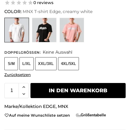
0 reviews
COLOR:
MNX T-shirt Edge, creamy white
Keine Auswahl
DOPPELGRÖSSEN
:
S/M
L/XL
XXL/3XL
4XL/5XL
Zurücksetzen
IN DEN WARENKORB
Marke/Kollektion
EDGE
,
MNX
Auf meine Wunschliste setzen
Größentabelle