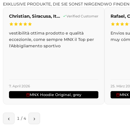
EXKLUSIVE PRODUKTE, DIE SIE SONST NIRGENDWO FINDEN
Christian, Siracusa, Italien
Verified Customer
vestibilità ottima prodotto e qualità
Envios s
eccezionle, come sempre MNX il Top per
muy cóm
l'Abbigliamento sportivo
7. April 2026
25. März 2
MNX Hoodie Original, grey
MNX 
‹
›
1
/
4