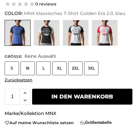
0 reviews
COLOR:
MNX klassisches T-Shirt Golden Era 2.0, blau
Keine Auswahl
GRÖSSE
:
S
M
L
XL
2XL
3XL
Zurücksetzen
IN DEN WARENKORB
Marke/Kollektion
MNX
Auf meine Wunschliste setzen
Größentabelle