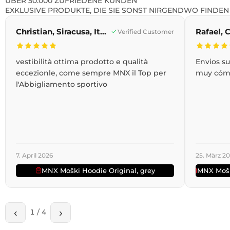
ÜBER 50.000 ZUFRIEDENE KUNDEN
EXKLUSIVE PRODUKTE, DIE SIE SONST NIRGENDWO FINDEN
Christian, Siracusa, Italien
Verified Customer
vestibilità ottima prodotto e qualità
Envios s
eccezionle, come sempre MNX il Top per
muy cóm
l'Abbigliamento sportivo
7. April 2026
25. März 2
MNX Moški Hoodie Original, grey
MNX Mošk
‹
›
1
/
4