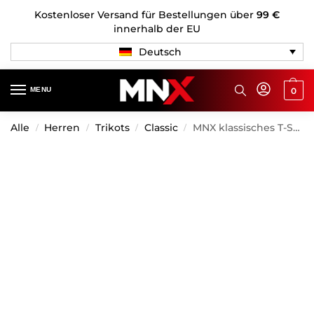
Kostenloser Versand für Bestellungen über
99 €
innerhalb der EU
Deutsch
MENU
0
Alle
Herren
Trikots
Classic
MNX klassisches T-Shirt Golden Era 2.0, blau
/
/
/
/