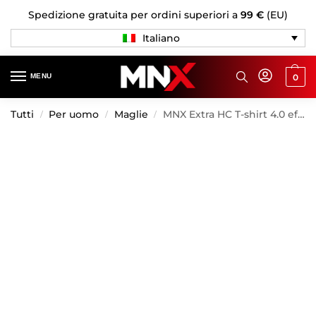
Spedizione gratuita per ordini superiori a
99 €
(EU)
Italiano
MENU
0
Tutti
Per uomo
Maglie
MNX Extra HC T-shirt 4.0 effetto slavato, nero
/
/
/