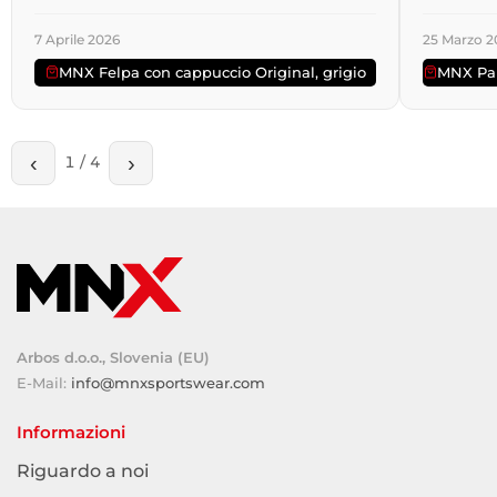
7 Aprile 2026
25 Marzo 2
MNX Felpa con cappuccio Original, grigio
MNX Pan
‹
›
1
/
4
Arbos d.o.o., Slovenia (EU)
E-Mail:
info@mnxsportswear.com
Informazioni
Riguardo a noi