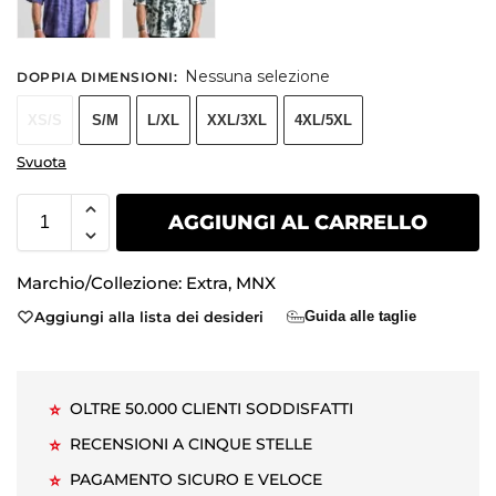
Nessuna selezione
DOPPIA DIMENSIONI
:
XS/S
S/M
L/XL
XXL/3XL
4XL/5XL
Svuota
AGGIUNGI AL CARRELLO
Marchio/Collezione:
Extra
,
MNX
Aggiungi alla lista dei desideri
Guida alle taglie
OLTRE 50.000 CLIENTI SODDISFATTI
⭐
RECENSIONI A CINQUE STELLE
⭐
PAGAMENTO SICURO E VELOCE
⭐