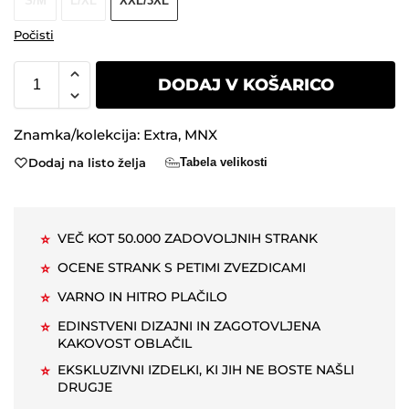
S/M
L/XL
XXL/3XL
Počisti
DODAJ V KOŠARICO
Znamka/kolekcija:
Extra
,
MNX
Dodaj na listo želja
Tabela velikosti
VEČ KOT 50.000 ZADOVOLJNIH STRANK
⭐
OCENE STRANK S PETIMI ZVEZDICAMI
⭐
VARNO IN HITRO PLAČILO
⭐
EDINSTVENI DIZAJNI IN ZAGOTOVLJENA
⭐
KAKOVOST OBLAČIL
EKSKLUZIVNI IZDELKI, KI JIH NE BOSTE NAŠLI
⭐
DRUGJE