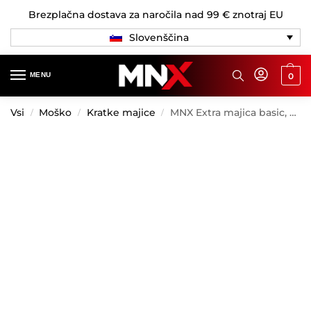
Brezplačna dostava za naročila nad 99 € znotraj EU
Slovenščina
MENU
0
Vsi
Moško
Kratke majice
MNX Extra majica basic, grey
/
/
/