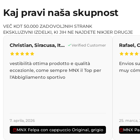
Kaj pravi naša skupnost
VEČ KOT 50.000 ZADOVOLJNIH STRANK
EKSKLUZIVNI IZDELKI, KI JIH NE NAJDETE NIKJER DRUGJE
Christian, Siracusa, Italija
Verified Customer
vestibilità ottima prodotto e qualità
Envios s
eccezionle, come sempre MNX il Top per
muy cóm
l'Abbigliamento sportivo
7. aprila, 2026
25. marca,
MNX Felpa con cappuccio Original, grigio
MNX Pan