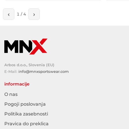
‹
›
1
/
4
Arbos d.o.o., Slovenia (EU)
E-Mail:
info@mnxsportswear.com
informacije
O nas
Pogoji poslovanja
Politika zasebnosti
Pravica do preklica