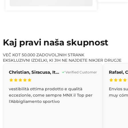
Kaj pravi naša skupnost
VEČ KOT 50.000 ZADOVOLJNIH STRANK
EKSKLUZIVNI IZDELKI, KI JIH NE NAJDETE NIKJER DRUGJE
Christian, Siracusa, Italija
Verified Customer
vestibilità ottima prodotto e qualità
Envios s
eccezionle, come sempre MNX il Top per
muy cóm
l'Abbigliamento sportivo