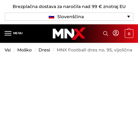
Brezplačna dostava za naročila nad 99 € znotraj EU
Slovenščina
MENU
0
Vsi
Moško
Dresi
MNX Football dres no. 95, vijolična
/
/
/