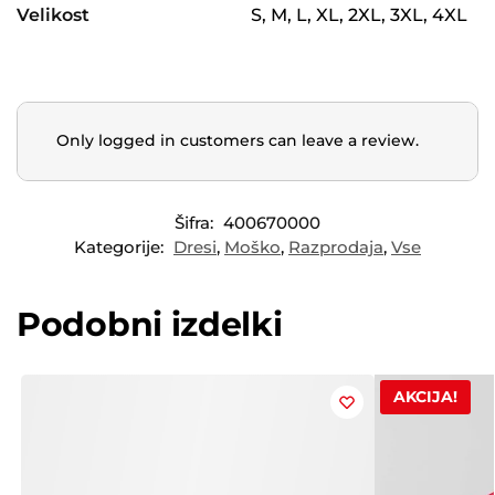
Velikost
S, M, L, XL, 2XL, 3XL, 4XL
Only logged in customers can leave a review.
Šifra:
400670000
Kategorije:
Dresi
,
Moško
,
Razprodaja
,
Vse
Podobni izdelki
AKCIJA!