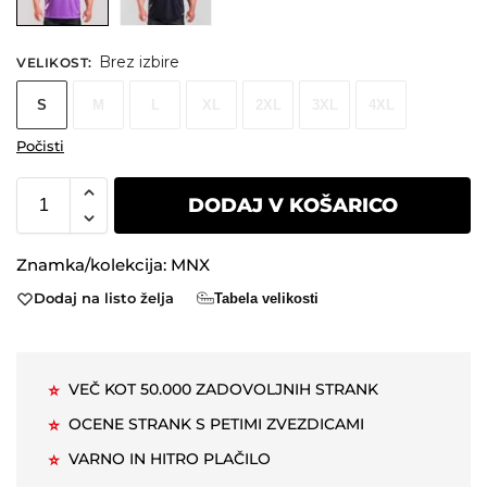
Brez izbire
VELIKOST
:
S
M
L
XL
2XL
3XL
4XL
Počisti
DODAJ V KOŠARICO
Znamka/kolekcija:
MNX
Dodaj na listo želja
Tabela velikosti
VEČ KOT 50.000 ZADOVOLJNIH STRANK
⭐
OCENE STRANK S PETIMI ZVEZDICAMI
⭐
VARNO IN HITRO PLAČILO
⭐