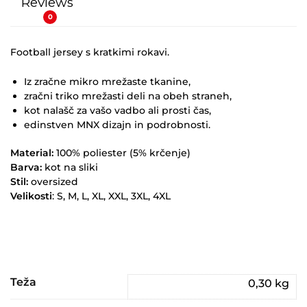
Reviews
0
Football jersey s kratkimi rokavi.
Iz zračne mikro mrežaste tkanine,
zračni triko mrežasti deli na obeh straneh,
kot nalašč za vašo vadbo ali prosti čas,
edinstven MNX dizajn in podrobnosti.
Material:
100% poliester (5% krčenje)
Barva:
kot na sliki
Stil:
oversized
Velikosti
: S, M, L, XL, XXL, 3XL, 4XL
Teža
0,30 kg