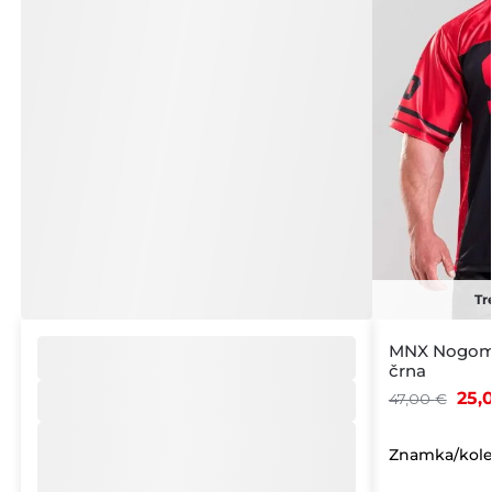
Tr
MNX Nogomet
črna
25,
47,00
€
Znamka/kole