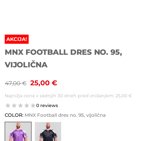
AKCIJA!
MNX FOOTBALL DRES NO. 95,
VIJOLIČNA
25,00
€
47,00
€
Najnižja cena v zadnjih 30 dneh pred znižanjem:
25,00
€
0 reviews
COLOR:
MNX Football dres no. 95, vijolična