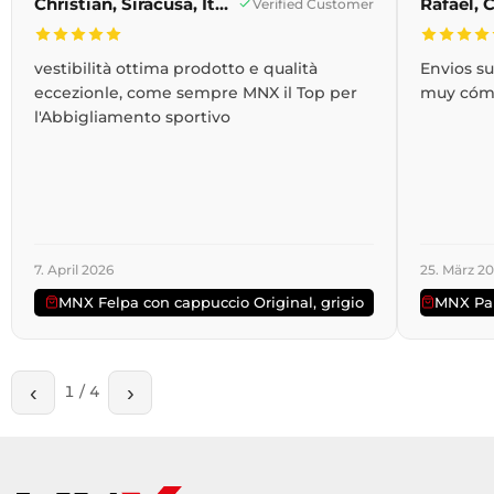
Christian, Siracusa, Italien
Verified Customer
vestibilità ottima prodotto e qualità
Envios s
eccezionle, come sempre MNX il Top per
muy cóm
l'Abbigliamento sportivo
7. April 2026
25. März 2
MNX Felpa con cappuccio Original, grigio
MNX Pan
‹
›
1
/
4