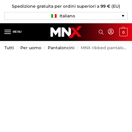
Spedizione gratuita per ordini superiori a
99 €
(EU)
Italiano
MENU
0
Tutti
Per uomo
Pantaloncini
MNX ribbed pantaloncini Hammer, nero
/
/
/