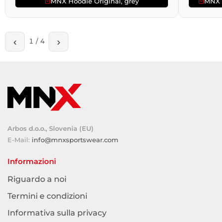
MNX Hoodie Original, grey
MNX 
‹
›
1
/
4
Arbos d.o.o., Slovenia (EU)
E-Mail:
info@mnxsportswear.com
Informazioni
Riguardo a noi
Termini e condizioni
Informativa sulla privacy