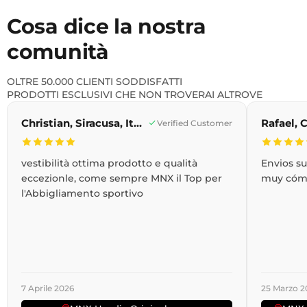
Cosa dice la nostra
comunità
OLTRE 50.000 CLIENTI SODDISFATTI
PRODOTTI ESCLUSIVI CHE NON TROVERAI ALTROVE
Christian, Siracusa, Italia
Verified Customer
vestibilità ottima prodotto e qualità
Envios s
eccezionle, come sempre MNX il Top per
muy cóm
l'Abbigliamento sportivo
7 Aprile 2026
25 Marzo 2