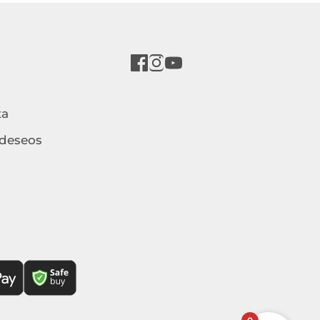
ta
 deseos