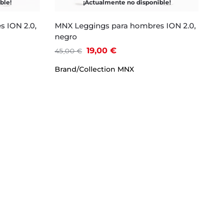
ble!
¡Actualmente no disponible!
 ION 2.0,
MNX Leggings para hombres ION 2.0,
negro
19,00
€
45,00
€
Brand/Collection
MNX