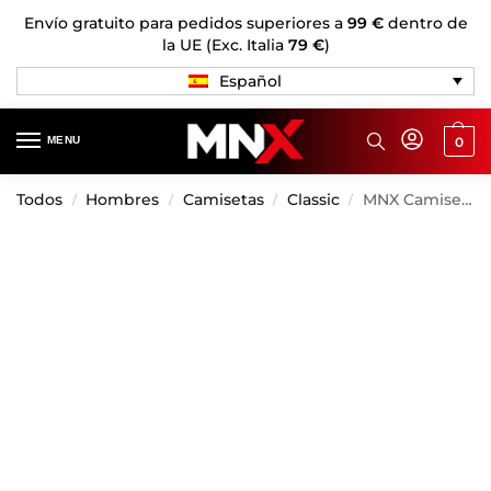
Envío gratuito para pedidos superiores a
99 €
dentro de
la UE (Exc. Italia
79 €
)
Español
MENU
0
Todos
Hombres
Camisetas
Classic
MNX Camiseta clásica Golden Era 2.0, black&white
/
/
/
/