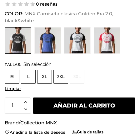
0 reseñas
COLOR:
MNX Camiseta clásica Golden Era 2.0,
black&white
Sin selección
TALLAS
:
M
L
XL
2XL
3XL
Limpiar
AÑADIR AL CARRITO
Brand/Collection
MNX
Añadir a la lista de deseos
Guia de tallas