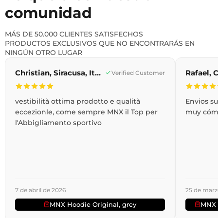
comunidad
MÁS DE 50.000 CLIENTES SATISFECHOS
PRODUCTOS EXCLUSIVOS QUE NO ENCONTRARÁS EN
NINGÚN OTRO LUGAR
Christian, Siracusa, Italia
Verified Customer
vestibilità ottima prodotto e qualità
Envios s
eccezionle, come sempre MNX il Top per
muy cóm
l'Abbigliamento sportivo
7 de abril de 2026
25 de marz
MNX Hoodie Original, grey
MNX 