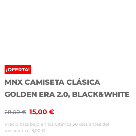
¡OFERTA!
MNX CAMISETA CLÁSICA
GOLDEN ERA 2.0, BLACK&WHITE
15,00
€
28,00
€
Precio más bajo en los últimos 30 días antes del
descuento:
15,00
€