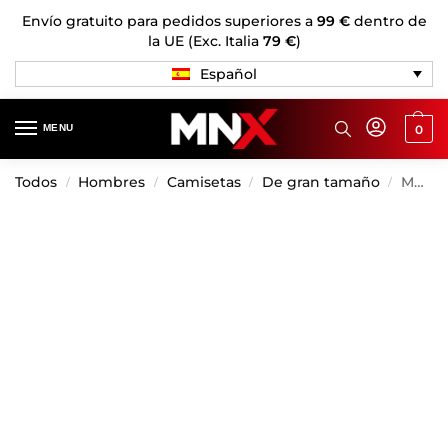
Envío gratuito para pedidos superiores a
99 €
dentro de
la UE (Exc. Italia
79 €
)
Español
MENU
0
Todos
Hombres
Camisetas
De gran tamaño
MNX Extra camiseta HC 3.0, verde claro
/
/
/
/