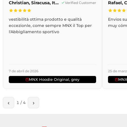
Christian, Siracusa, Italia
Verified Customer
vestibilità ottima prodotto e qualità
Envios s
eccezionle, come sempre MNX il Top per
muy cóm
l'Abbigliamento sportivo
7 de abril de 2026
25 de marz
MNX Hoodie Original, grey
MNX 
‹
›
1
/
4