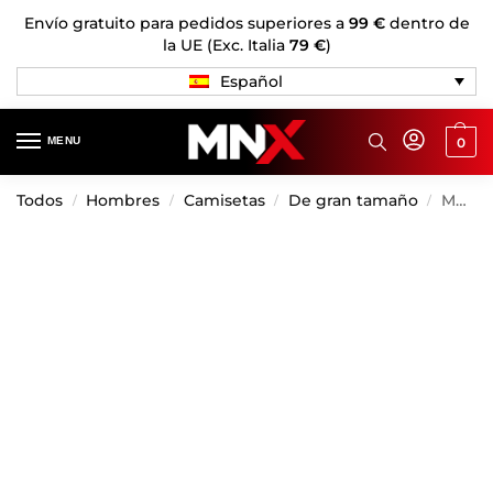
Envío gratuito para pedidos superiores a
99 €
dentro de
la UE (Exc. Italia
79 €
)
Español
MENU
0
Todos
Hombres
Camisetas
De gran tamaño
MNX Extra T-shirt embossed, luz violeta
/
/
/
/