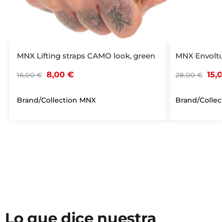
MNX Lifting straps CAMO look, green
MNX Envoltur
8,00
€
15,
16,00
€
28,00
€
Brand/Collection
MNX
Brand/Colle
Lo que dice nuestra