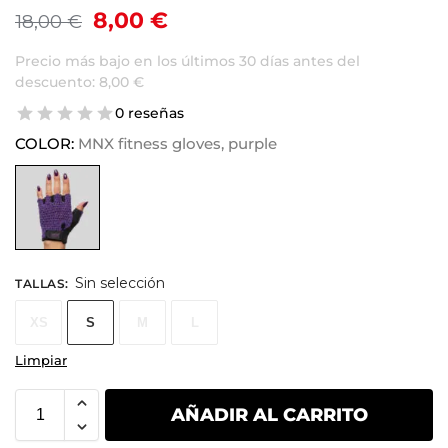
8,00
€
18,00
€
Precio más bajo en los últimos 30 días antes del
descuento:
8,00
€
0 reseñas
COLOR:
MNX fitness gloves, purple
Sin selección
TALLAS
:
XS
S
M
L
Limpiar
AÑADIR AL CARRITO