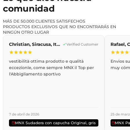
comunidad
MÁS DE 50.000 CLIENTES SATISFECHOS
PRODUCTOS EXCLUSIVOS QUE NO ENCONTRARÁS EN
NINGÚN OTRO LUGAR
Christian, Siracusa, Italia
Verified Customer
vestibilità ottima prodotto e qualità
Envios s
eccezionle, come sempre MNX il Top per
muy cóm
l'Abbigliamento sportivo
7 de abril de 2026
25 de marz
MNX Sudadera con capucha Original, gris
MNX Pan